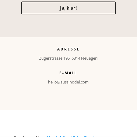
Ja, klar!
ADRESSE
Zugerstrasse 195, 6314 Neuägeri
E-MAIL
hello@sussihodel.com